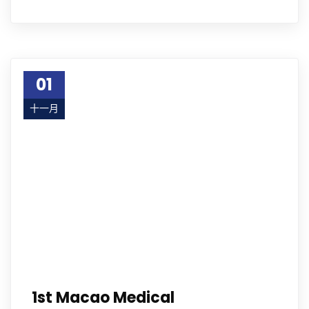
01
十一月
18
1st Macao Medical