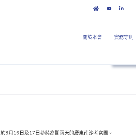
關於本會
實務守則
本會消
於3月16日及17日參與為期兩天的廣東南沙考察團。