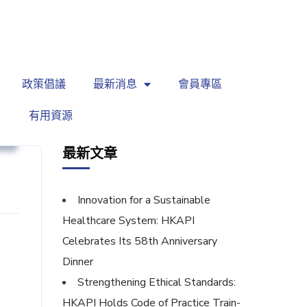
繁
|
EN
政策倡議
最新消息
會員專區
有用資源
息
最新文章
Innovation for a Sustainable
Healthcare System: HKAPI
Celebrates Its 58th Anniversary
Dinner
Strengthening Ethical Standards:
HKAPI Holds Code of Practice Train-