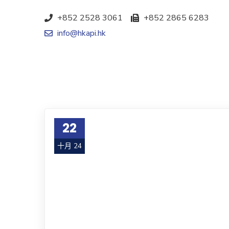
+852 2528 3061
+852 2865 6283
info@hkapi.hk
22
十月 24