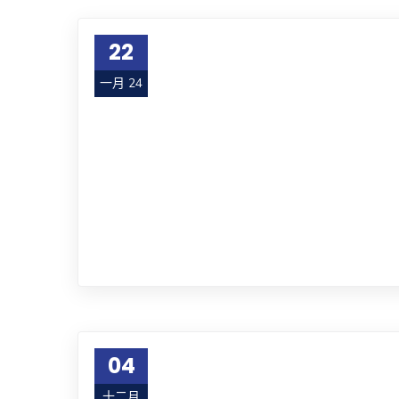
22
一月 24
04
十二月