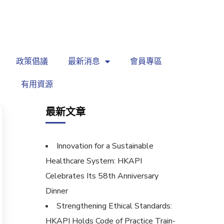
繁
|
EN
政策倡議
最新消息
會員專區
有用資源
最新文章
Innovation for a Sustainable
Healthcare System: HKAPI
Celebrates Its 58th Anniversary
Dinner
Strengthening Ethical Standards:
HKAPI Holds Code of Practice Train-