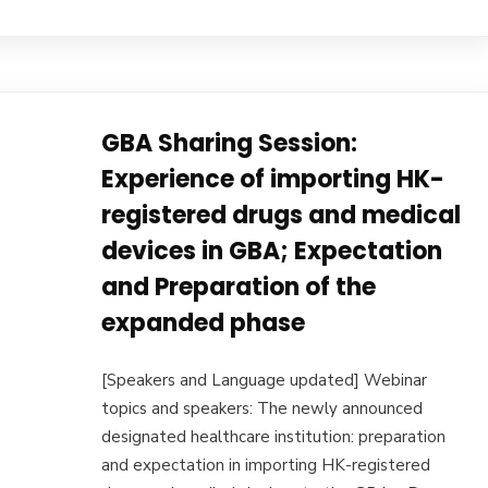
GBA Sharing Session:
Experience of importing HK-
registered drugs and medical
devices in GBA; Expectation
and Preparation of the
expanded phase
[Speakers and Language updated] Webinar
topics and speakers: The newly announced
designated healthcare institution: preparation
and expectation in importing HK-registered