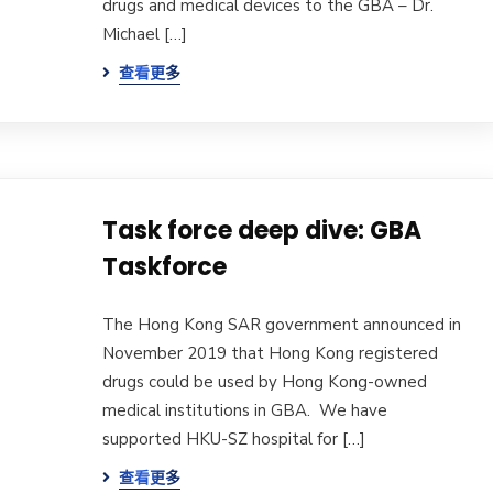
drugs and medical devices to the GBA – Dr.
Michael […]
查看更多
Task force deep dive: GBA
Taskforce
The Hong Kong SAR government announced in
November 2019 that Hong Kong registered
drugs could be used by Hong Kong-owned
medical institutions in GBA. We have
supported HKU-SZ hospital for […]
查看更多