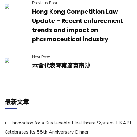
Previous Post
Hong Kong Competition Law
Update – Recent enforcement
trends and impact on
pharmaceutical industry
Next Post
本會代表考察廣東南沙
最新文章
Innovation for a Sustainable Healthcare System: HKAPI
Celebrates Its 58th Anniversary Dinner