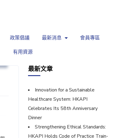
繁
|
EN
政策倡議
最新消息
會員專區
有用資源
針
最新文章
Innovation for a Sustainable
Healthcare System: HKAPI
Celebrates Its 58th Anniversary
Dinner
Strengthening Ethical Standards:
HKAPI Holds Code of Practice Train-