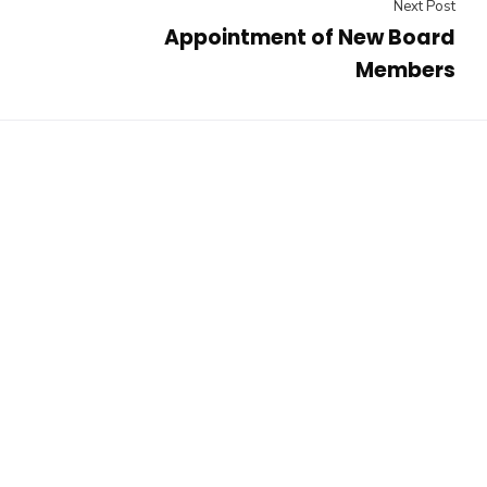
Next Post
Appointment of New Board
Members