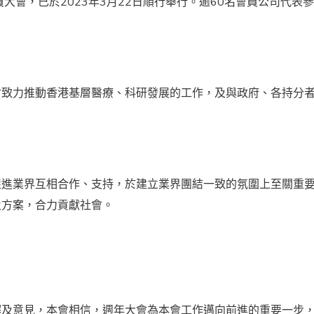
大會，已於2023年3月22日順行舉行。逾60名會員公司代表
會致力推動香港基層醫療、科研發展的工作，及與政府、各持分
促進業界互相合作、支持，於建立業界團結一致的氛圍上至關重
及方案，合力貢獻社會。
解及意見，本會相信，週年大會為本會工作邁向前進的重要一步