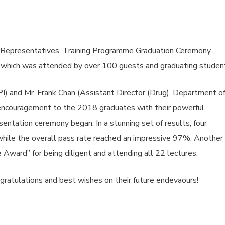
Representatives’ Training Programme Graduation Ceremony
which was attended by over 100 guests and graduating studen
I) and Mr. Frank Chan (Assistant Director (Drug), Department o
encouragement to the 2018 graduates with their powerful
ntation ceremony began. In a stunning set of results, four
while the overall pass rate reached an impressive 97%. Another
ward” for being diligent and attending all 22 lectures.
ratulations and best wishes on their future endevaours!