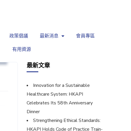
繁
|
EN
政策倡議
最新消息
會員專區
有用資源
坊
最新文章
Innovation for a Sustainable
Healthcare System: HKAPI
Celebrates Its 58th Anniversary
Dinner
Strengthening Ethical Standards:
HKAPI Holds Code of Practice Train-