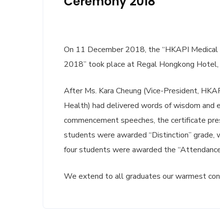
Ceremony 2018
On 11 December 2018, the “HKAPI Medical 
2018” took place at Regal Hongkong Hotel, 
After Ms. Kara Cheung (Vice-President, HKAP
Health) had delivered words of wisdom and 
commencement speeches, the certificate prese
students were awarded “Distinction” grade, 
four students were awarded the “Attendance A
We extend to all graduates our warmest cong