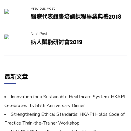
Previous Post
醫療代表證書培訓課程畢業典禮2018
Next Post
病人賦能研討會2019
最新文章
Innovation for a Sustainable Healthcare System: HKAPI
Celebrates Its 58th Anniversary Dinner
Strengthening Ethical Standards: HKAPI Holds Code of
Practice Train-the-Trainer Workshop