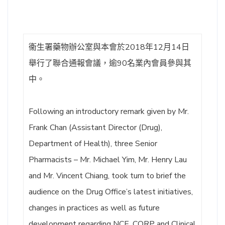
衞生署藥物辦公室與本會於2018年12月14日
舉行了聯合通報會議，逾90名業內會員參與其
中。
Following an introductory remark given by Mr.
Frank Chan (Assistant Director (Drug),
Department of Health), three Senior
Pharmacists – Mr. Michael Yim, Mr. Henry Lau
and Mr. Vincent Chiang, took turn to brief the
audience on the Drug Office’s latest initiatives,
changes in practices as well as future
development regarding NCE, CORP and Clinical