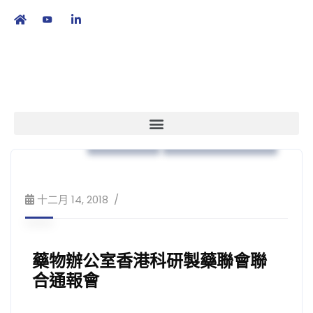
繁
|
EN
藥物法規
培訓課程及工作坊
十二月 14, 2018
藥物辦公室香港科研製藥聯會聯
合通報會