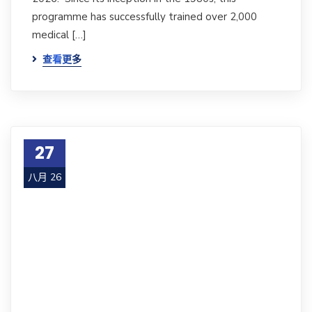
programme has successfully trained over 2,000
medical […]
查看更多
27
八月 26