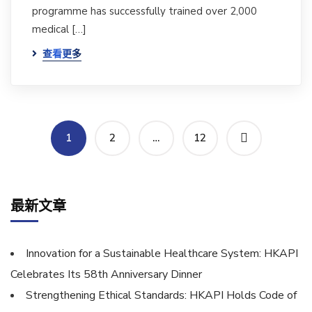
programme has successfully trained over 2,000
medical […]
查看更多
1
2
…
12
最新文章
Innovation for a Sustainable Healthcare System: HKAPI
Celebrates Its 58th Anniversary Dinner
Strengthening Ethical Standards: HKAPI Holds Code of