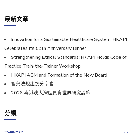
最新文章
Innovation for a Sustainable Healthcare System: HKAPI
Celebrates Its 58th Anniversary Dinner
Strengthening Ethical Standards: HKAPI Holds Code of
Practice Train-the-Trainer Workshop
HKAPI AGM and Formation of the New Board
醫藥法規趨勢分享會
2026 粵港澳大灣區真實世界研究論壇
分類