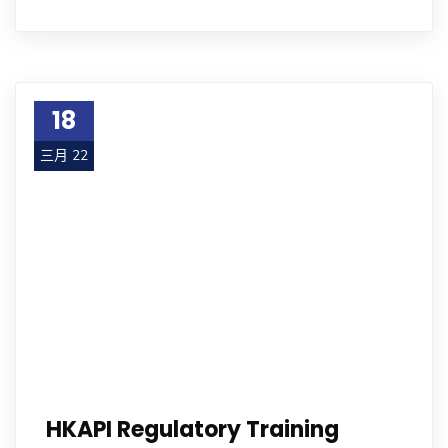
18
三月 22
HKAPI Regulatory Training