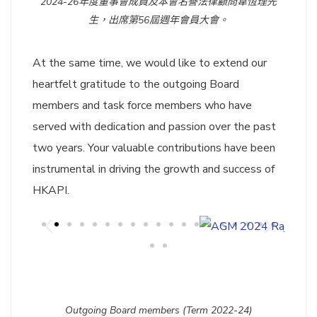
2024-26年度董事會成員及本會名譽法律顧問韋恆理先
生，出席第56屆週年會員大會。
At the same time, we would like to extend our
heartfelt gratitude to the outgoing Board
members and task force members who have
served with dedication and passion over the past
two years. Your valuable contributions have been
instrumental in driving the growth and success of
HKAPI.
Outgoing Board members (Term 2022-24)