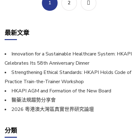
1
2
最新文章
Innovation for a Sustainable Healthcare System: HKAPI
Celebrates Its 58th Anniversary Dinner
Strengthening Ethical Standards: HKAPI Holds Code of
Practice Train-the-Trainer Workshop
HKAPI AGM and Formation of the New Board
醫藥法規趨勢分享會
2026 粵港澳大灣區真實世界研究論壇
分類