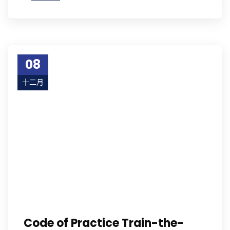
08
十二月
23
Code of Practice Train-the-