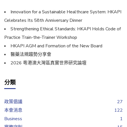
Innovation for a Sustainable Healthcare System: HKAPI
Celebrates Its 58th Anniversary Dinner
Strengthening Ethical Standards: HKAPI Holds Code of
Practice Train-the-Trainer Workshop
HKAPI AGM and Formation of the New Board
醫藥法規趨勢分享會
2026 粵港澳大灣區真實世界研究論壇
分類
政策倡議
27
本會消息
122
Business
1