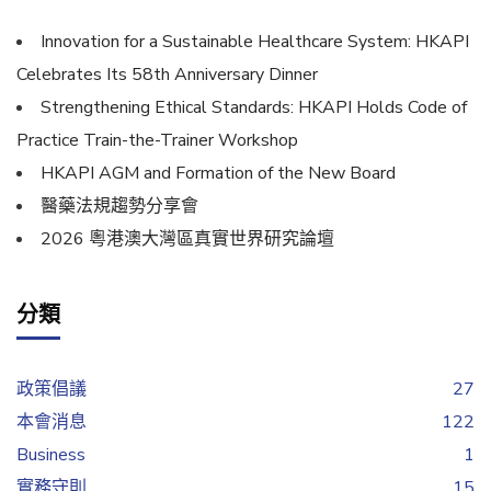
Innovation for a Sustainable Healthcare System: HKAPI
Celebrates Its 58th Anniversary Dinner
Strengthening Ethical Standards: HKAPI Holds Code of
Practice Train-the-Trainer Workshop
HKAPI AGM and Formation of the New Board
醫藥法規趨勢分享會
2026 粵港澳大灣區真實世界研究論壇
分類
政策倡議
27
本會消息
122
Business
1
實務守則
15