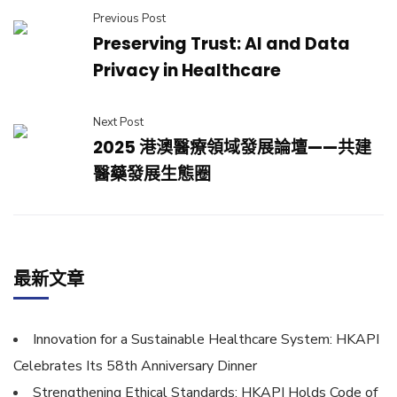
Previous Post
Preserving Trust: AI and Data
Privacy in Healthcare
Next Post
2025 港澳醫療領域發展論壇——共建
醫藥發展生態圈
最新文章
Innovation for a Sustainable Healthcare System: HKAPI
Celebrates Its 58th Anniversary Dinner
Strengthening Ethical Standards: HKAPI Holds Code of