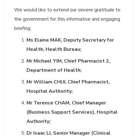
We would like to extend our sincere gratitude to
the government for this informative and engaging
briefing:
Ms Elaine MAK, Deputy Secretary for
Health, Health Bureau;
Mr Michael YIM, Chief Pharmacist 2,
Department of Health;
Mr William CHUI, Chief Pharmacist,
Hospital Authority;
Mr Terence CHAM, Chief Manager
(Business Support Services), Hospital
Authority;
Dr Isaac LI, Senior Manager (Clinical