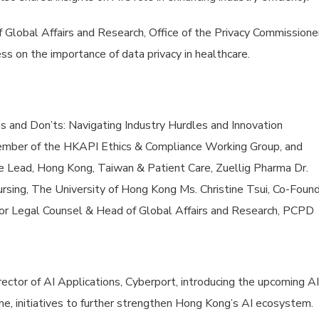
 Global Affairs and Research, Office of the Privacy Commissione
s on the importance of data privacy in healthcare.
’s and Don’ts: Navigating Industry Hurdles and Innovation
ember of the HKAPI Ethics & Compliance Working Group, and
ce Lead, Hong Kong, Taiwan & Patient Care, Zuellig Pharma Dr.
ursing, The University of Hong Kong Ms. Christine Tsui, Co-Foun
ior Legal Counsel & Head of Global Affairs and Research, PCPD
ector of AI Applications, Cyberport, introducing the upcoming AI
, initiatives to further strengthen Hong Kong’s AI ecosystem.