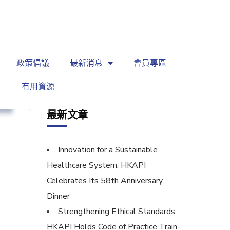
繁
|
EN
政策倡議
最新消息
會員專區
有用資源
育
最新文章
Innovation for a Sustainable
Healthcare System: HKAPI
Celebrates Its 58th Anniversary
Dinner
Strengthening Ethical Standards:
HKAPI Holds Code of Practice Train-