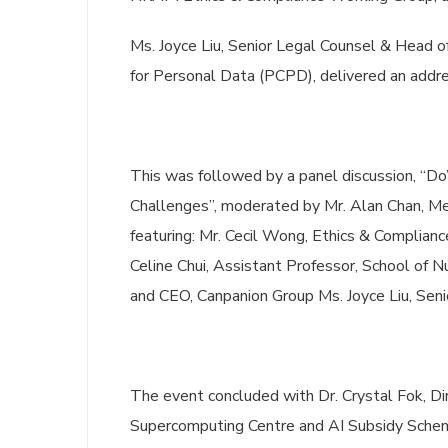
Ms. Joyce Liu, Senior Legal Counsel & Head of
for Personal Data (PCPD), delivered an addres
This was followed by a panel discussion, “Do
Challenges”, moderated by Mr. Alan Chan, M
featuring: Mr. Cecil Wong, Ethics & Complian
Celine Chui, Assistant Professor, School of N
and CEO, Canpanion Group Ms. Joyce Liu, Sen
The event concluded with Dr. Crystal Fok, Dir
Supercomputing Centre and AI Subsidy Scheme