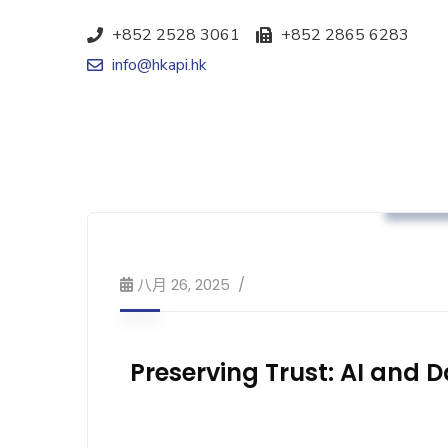
+852 2528 3061
+852 2865 6283
info@hkapi.hk
政策
八月 26, 2025
Preserving Trust: AI and 