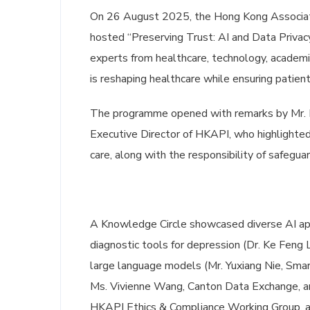
On 26 August 2025, the Hong Kong Associati
hosted “Preserving Trust: AI and Data Privac
experts from healthcare, technology, academia
is reshaping healthcare while ensuring patient 
The programme opened with remarks by Mr. R
Executive Director of HKAPI, who highlighted 
care, along with the responsibility of safegua
A Knowledge Circle showcased diverse AI appli
diagnostic tools for depression (Dr. Ke Feng 
large language models (Mr. Yuxiang Nie, Sma
Ms. Vivienne Wang, Canton Data Exchange, 
HKAPI Ethics & Compliance Working Group, also