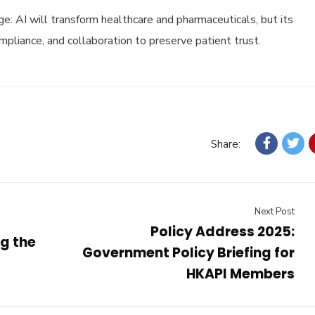
: AI will transform healthcare and pharmaceuticals, but its
mpliance, and collaboration to preserve patient trust.
Share:
Next Post
Policy Address 2025:
g the
Government Policy Briefing for
HKAPI Members