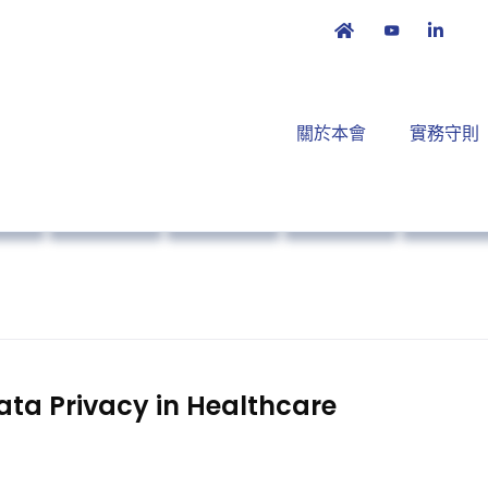
關於本會
實務守則
倡議
本會消息
實務守則
業界動向
公眾教
Data Privacy in Healthcare