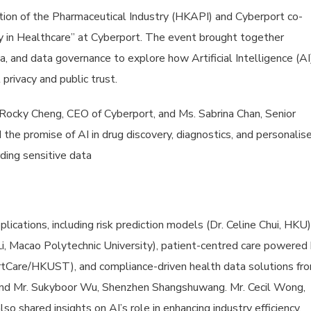
on of the Pharmaceutical Industry (HKAPI) and Cyberport co-
y in Healthcare” at Cyberport. The event brought together
, and data governance to explore how Artificial Intelligence (AI
privacy and public trust.
ocky Cheng, CEO of Cyberport, and Ms. Sabrina Chan, Senior
the promise of AI in drug discovery, diagnostics, and personalis
rding sensitive data
cations, including risk prediction models (Dr. Celine Chui, HKU)
Li, Macao Polytechnic University), patient-centred care powered
rtCare/HKUST), and compliance-driven health data solutions fr
and Mr. Sukyboor Wu, Shenzhen Shangshuwang. Mr. Cecil Wong,
 shared insights on AI’s role in enhancing industry efficiency.