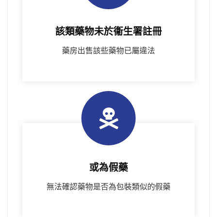
該類藥物未於衞⽣署註冊
藥房出售該些藥物已屬違法
或為假藥
無法確認藥物是否為包裝類似的假藥