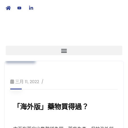
繁
|
EN
政策倡議
本會消息
病人賦能
公眾教育
三月 11, 2022
「海外版」藥物買得過？