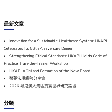
最新文章
Innovation for a Sustainable Healthcare System: HKAPI
Celebrates Its 58th Anniversary Dinner
Strengthening Ethical Standards: HKAPI Holds Code of
Practice Train-the-Trainer Workshop
HKAPI AGM and Formation of the New Board
醫藥法規趨勢分享會
2026 粵港澳大灣區真實世界研究論壇
分類