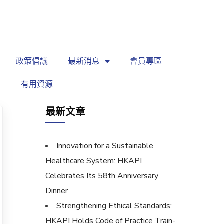
繁
|
EN
政策倡議
最新消息
會員專區
有用資源
最新文章
Innovation for a Sustainable
Healthcare System: HKAPI
Celebrates Its 58th Anniversary
Dinner
Strengthening Ethical Standards:
HKAPI Holds Code of Practice Train-