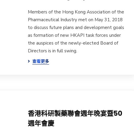
Members of the Hong Kong Association of the
Pharmaceutical Industry met on May 31, 2018
to discuss future plans and development goals
as formation of new HKAPI task forces under
the auspices of the newly-elected Board of
Directors is in full swing.
查看更多
香港科研製藥聯會週年晚宴暨50
週年會慶