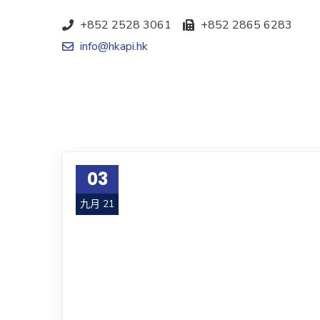
+852 2528 3061
+852 2865 6283
info@hkapi.hk
03
九月 21