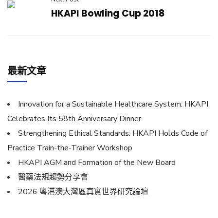
HKAPI Bowling Cup 2018
最新文章
Innovation for a Sustainable Healthcare System: HKAPI
Celebrates Its 58th Anniversary Dinner
Strengthening Ethical Standards: HKAPI Holds Code of
Practice Train-the-Trainer Workshop
HKAPI AGM and Formation of the New Board
醫藥法規趨勢分享會
2026 粵港澳大灣區真實世界研究論壇