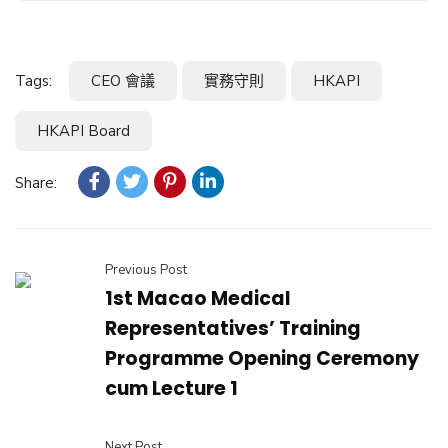
Tags:
CEO 會議
實務守則
HKAPI
HKAPI Board
Share:
Previous Post
1st Macao Medical
Representatives’ Training
Programme Opening Ceremony
cum Lecture 1
Next Post