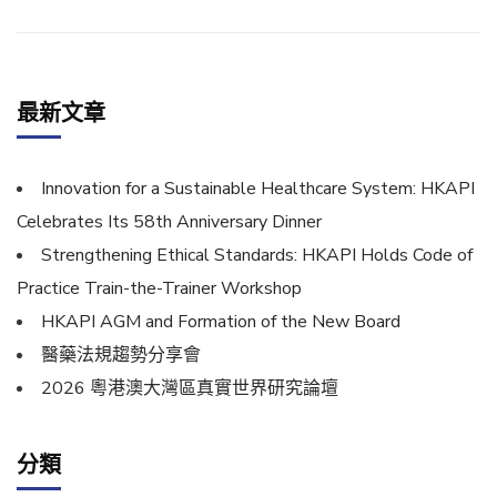
最新文章
Innovation for a Sustainable Healthcare System: HKAPI
Celebrates Its 58th Anniversary Dinner
Strengthening Ethical Standards: HKAPI Holds Code of
Practice Train-the-Trainer Workshop
HKAPI AGM and Formation of the New Board
醫藥法規趨勢分享會
2026 粵港澳大灣區真實世界研究論壇
分類