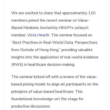
We are excited to share that approximately 120
members joined the recent seminar on Value-
Based Medicine, hosted by HKAPI’s catalyst
member,
Vista Health
. The seminar focused on
“Best Practices in Real-World Data: Perspectives
from Outside of Hong Kong,” providing valuable
insights into the application of real-world evidence
(RWE) in healthcare decision-making.
The seminar kicked off with a review of the value-
based pricing model to align all participants on the
principles of value-based healthcare. This
foundational knowledge set the stage for
productive discussions.