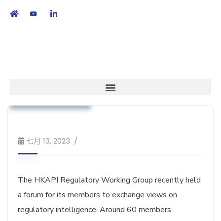
繁
|
EN
本會消息
藥物法規
培訓課程及工作坊
七月 13, 2023
The HKAPI Regulatory Working Group recently held
a forum for its members to exchange views on
regulatory intelligence. Around 60 members