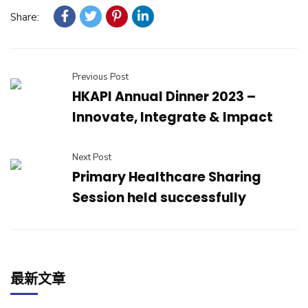
Share:
Previous Post
HKAPI Annual Dinner 2023 –
Innovate, Integrate & Impact
Next Post
Primary Healthcare Sharing
Session held successfully
最新文章