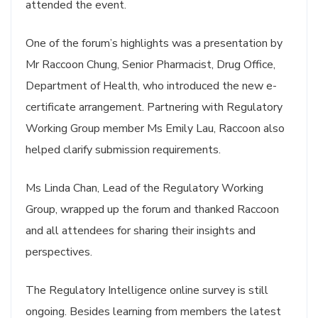
attended the event.
One of the forum’s highlights was a presentation by
Mr Raccoon Chung, Senior Pharmacist, Drug Office,
Department of Health, who introduced the new e-
certificate arrangement. Partnering with Regulatory
Working Group member Ms Emily Lau, Raccoon also
helped clarify submission requirements.
Ms Linda Chan, Lead of the Regulatory Working
Group, wrapped up the forum and thanked Raccoon
and all attendees for sharing their insights and
perspectives.
The Regulatory Intelligence online survey is still
ongoing. Besides learning from members the latest