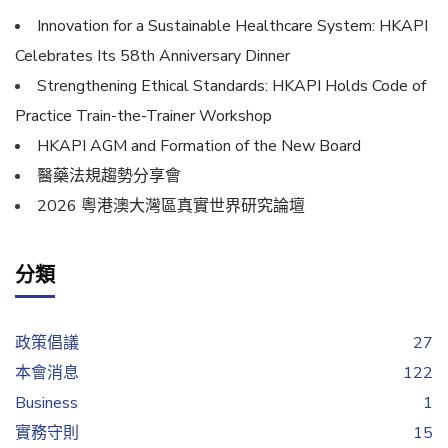
Innovation for a Sustainable Healthcare System: HKAPI
Celebrates Its 58th Anniversary Dinner
Strengthening Ethical Standards: HKAPI Holds Code of
Practice Train-the-Trainer Workshop
HKAPI AGM and Formation of the New Board
醫藥法規趨勢分享會
2026 粵港澳大灣區真實世界研究論壇
分類
政策倡議
27
本會消息
122
Business
1
實務守則
15