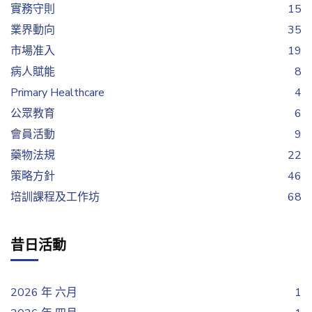
實務守則
15
業界動向
35
市場准入
19
病人賦能
8
Primary Healthcare
4
公眾教育
6
會員活動
9
藥物法規
22
策略方針
46
培訓課程及工作坊
68
昔日活動
2026 年 六月
1