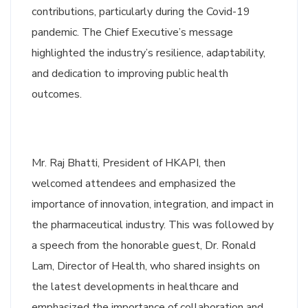
contributions, particularly during the Covid-19
pandemic. The Chief Executive’s message
highlighted the industry’s resilience, adaptability,
and dedication to improving public health
outcomes.
Mr. Raj Bhatti, President of HKAPI, then
welcomed attendees and emphasized the
importance of innovation, integration, and impact in
the pharmaceutical industry. This was followed by
a speech from the honorable guest, Dr. Ronald
Lam, Director of Health, who shared insights on
the latest developments in healthcare and
emphasized the importance of collaboration and