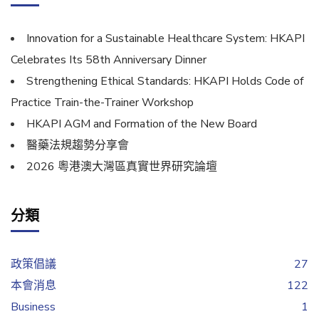
Innovation for a Sustainable Healthcare System: HKAPI
Celebrates Its 58th Anniversary Dinner
Strengthening Ethical Standards: HKAPI Holds Code of
Practice Train-the-Trainer Workshop
HKAPI AGM and Formation of the New Board
醫藥法規趨勢分享會
2026 粵港澳大灣區真實世界研究論壇
分類
政策倡議
27
本會消息
122
Business
1