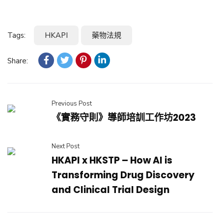
Tags:
HKAPI
藥物法規
Share:
Previous Post
《實務守則》導師培訓工作坊2023
Next Post
HKAPI x HKSTP – How AI is
Transforming Drug Discovery
and Clinical Trial Design