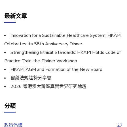
最新文章
Innovation for a Sustainable Healthcare System: HKAPI
Celebrates Its 58th Anniversary Dinner
Strengthening Ethical Standards: HKAPI Holds Code of
Practice Train-the-Trainer Workshop
HKAPI AGM and Formation of the New Board
醫藥法規趨勢分享會
2026 粵港澳大灣區真實世界研究論壇
分類
政策倡議
27