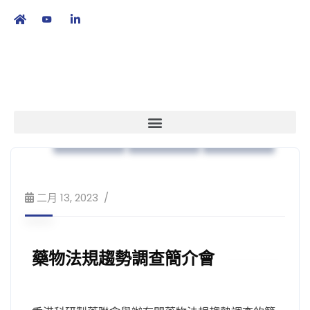
繁
|
EN
本會消息
藥物法規
策略方針
二月 13, 2023
藥物法規趨勢調查簡介會