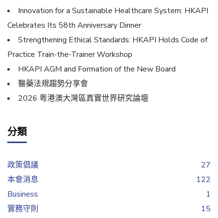
Innovation for a Sustainable Healthcare System: HKAPI
Celebrates Its 58th Anniversary Dinner
Strengthening Ethical Standards: HKAPI Holds Code of
Practice Train-the-Trainer Workshop
HKAPI AGM and Formation of the New Board
醫藥法規趨勢分享會
2026 粵港澳大灣區真實世界研究論壇
分類
政策倡議
27
本會消息
122
Business
1
實務守則
15