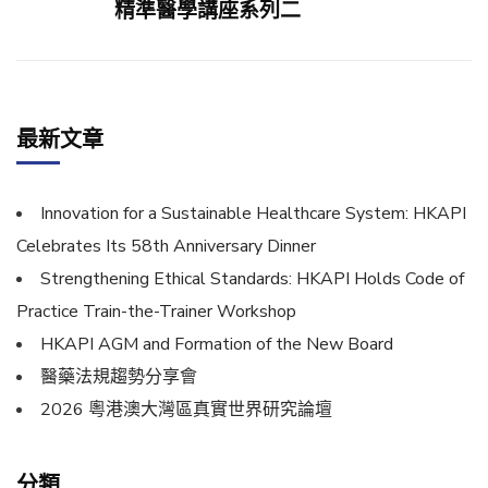
精準醫學講座系列二
最新文章
Innovation for a Sustainable Healthcare System: HKAPI
Celebrates Its 58th Anniversary Dinner
Strengthening Ethical Standards: HKAPI Holds Code of
Practice Train-the-Trainer Workshop
HKAPI AGM and Formation of the New Board
醫藥法規趨勢分享會
2026 粵港澳大灣區真實世界研究論壇
分類