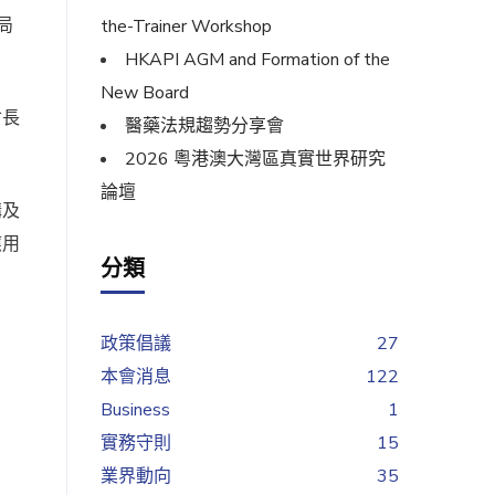
局
the-Trainer Workshop
HKAPI AGM and Formation of the
New Board
會長
醫藥法規趨勢分享會
2026 粵港澳大灣區真實世界研究
論壇
講及
應用
分類
政策倡議
27
本會消息
122
Business
1
實務守則
15
業界動向
35