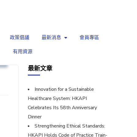
繁
|
EN
政策倡議
最新消息
會員專區
有用資源
能
最新文章
Innovation for a Sustainable
Healthcare System: HKAPI
Celebrates Its 58th Anniversary
Dinner
Strengthening Ethical Standards:
HKAPI Holds Code of Practice Train-