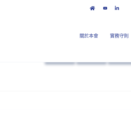
關於本會
實務守則
政策倡議
本會消息
病人賦