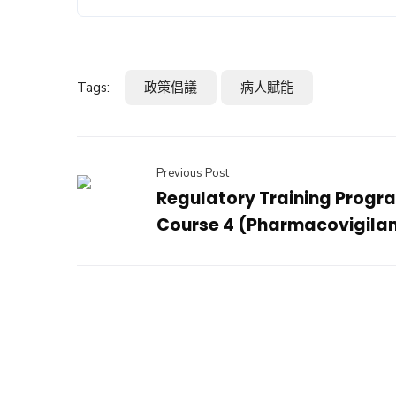
Tags:
政策倡議
病人賦能
Previous Post
Regulatory Training Prog
Course 4 (Pharmacovigila