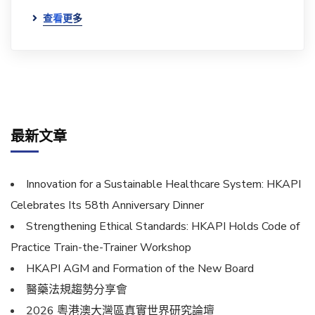
查看更多
最新文章
Innovation for a Sustainable Healthcare System: HKAPI
Celebrates Its 58th Anniversary Dinner
Strengthening Ethical Standards: HKAPI Holds Code of
Practice Train-the-Trainer Workshop
HKAPI AGM and Formation of the New Board
醫藥法規趨勢分享會
2026 粵港澳大灣區真實世界研究論壇