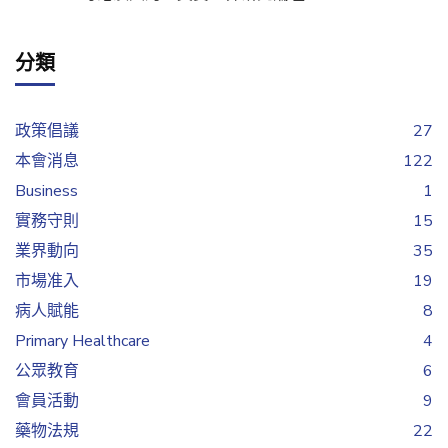
分類
政策倡議
27
本會消息
122
Business
1
實務守則
15
業界動向
35
市場准入
19
病人賦能
8
Primary Healthcare
4
公眾教育
6
會員活動
9
藥物法規
22