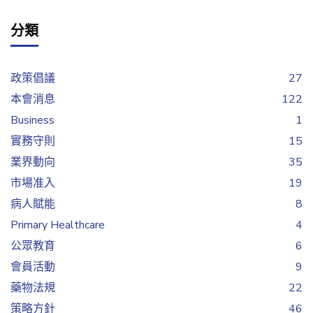
分類
政策倡議
27
本會消息
122
Business
1
實務守則
15
業界動向
35
市場准入
19
病人賦能
8
Primary Healthcare
4
公眾教育
6
會員活動
9
藥物法規
22
策略方針
46