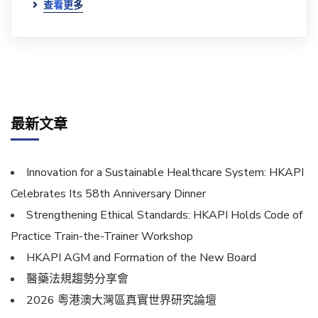
查看更多
最新文章
Innovation for a Sustainable Healthcare System: HKAPI
Celebrates Its 58th Anniversary Dinner
Strengthening Ethical Standards: HKAPI Holds Code of
Practice Train-the-Trainer Workshop
HKAPI AGM and Formation of the New Board
醫藥法規趨勢分享會
2026 粵港澳大灣區真實世界研究論壇