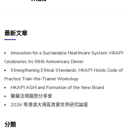
最新文章
Innovation for a Sustainable Healthcare System: HKAPI
Celebrates Its 58th Anniversary Dinner
Strengthening Ethical Standards: HKAPI Holds Code of
Practice Train-the-Trainer Workshop
HKAPI AGM and Formation of the New Board
醫藥法規趨勢分享會
2026 粵港澳大灣區真實世界研究論壇
分類