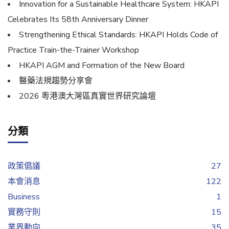
Innovation for a Sustainable Healthcare System: HKAPI
Celebrates Its 58th Anniversary Dinner
Strengthening Ethical Standards: HKAPI Holds Code of
Practice Train-the-Trainer Workshop
HKAPI AGM and Formation of the New Board
醫藥法規趨勢分享會
2026 粵港澳大灣區真實世界研究論壇
分類
政策倡議
27
本會消息
122
Business
1
實務守則
15
業界動向
35