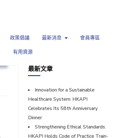
繁
|
EN
政策倡議
最新消息
會員專區
有用資源
針
最新文章
Innovation for a Sustainable
Healthcare System: HKAPI
Celebrates Its 58th Anniversary
Dinner
Strengthening Ethical Standards:
HKAPI Holds Code of Practice Train-