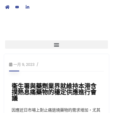
繁
|
EN
一月 9, 2023
衞生署與藥劑業界就維持本港含
撲熱息痛藥物的穩定供應進行會
議
因應近日市場上對止痛退燒藥物的需求增加，尤其