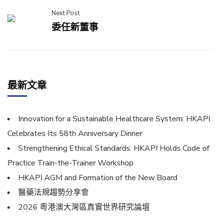
Next Post
委任新董事
最新文章
Innovation for a Sustainable Healthcare System: HKAPI
Celebrates Its 58th Anniversary Dinner
Strengthening Ethical Standards: HKAPI Holds Code of
Practice Train-the-Trainer Workshop
HKAPI AGM and Formation of the New Board
醫藥法規趨勢分享會
2026 粵港澳大灣區真實世界研究論壇