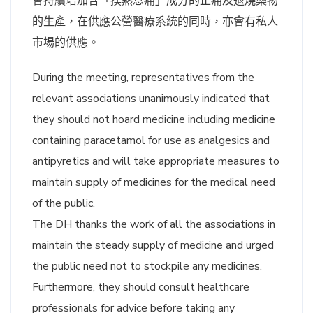
會持續增加含「撲熱息痛」成分的止痛及退燒藥物
的生產，在供應公營醫療系統的同時，亦會有私人
市場的供應。
During the meeting, representatives from the
relevant associations unanimously indicated that
they should not hoard medicine including medicine
containing paracetamol for use as analgesics and
antipyretics and will take appropriate measures to
maintain supply of medicines for the medical need
of the public.
The DH thanks the work of all the associations in
maintain the steady supply of medicine and urged
the public need not to stockpile any medicines.
Furthermore, they should consult healthcare
professionals for advice before taking any