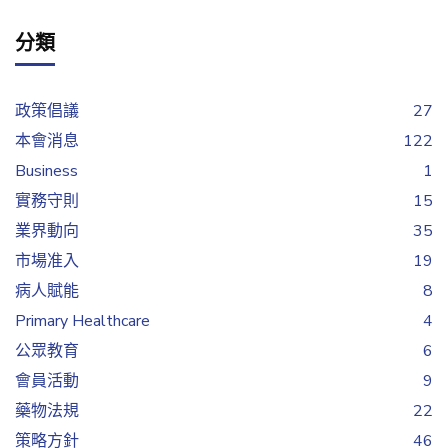
分類
政策倡議
27
本會消息
122
Business
1
實務守則
15
業界動向
35
市場准入
19
病人賦能
8
Primary Healthcare
4
公眾教育
6
會員活動
9
藥物法規
22
策略方針
46