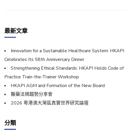
最新文章
Innovation for a Sustainable Healthcare System: HKAPI
Celebrates Its 58th Anniversary Dinner
Strengthening Ethical Standards: HKAPI Holds Code of
Practice Train-the-Trainer Workshop
HKAPI AGM and Formation of the New Board
醫藥法規趨勢分享會
2026 粵港澳大灣區真實世界研究論壇
分類