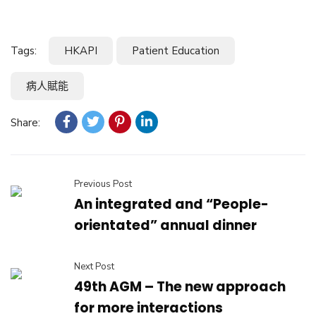
Tags:
HKAPI
Patient Education
病人賦能
Share:
Previous Post
An integrated and “People-
orientated” annual dinner
Next Post
49th AGM – The new approach
for more interactions