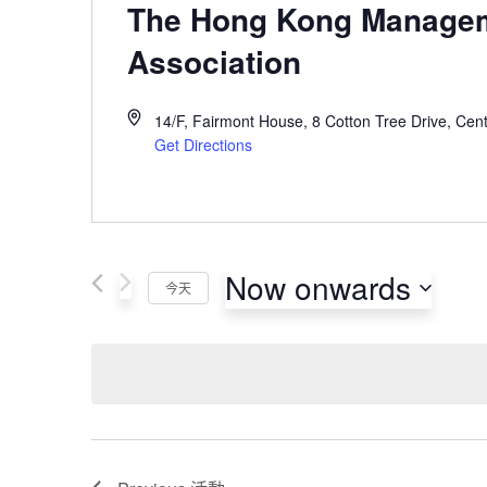
The Hong Kong Manage
Association
14/F, Fairmont House, 8 Cotton Tree Drive, Cent
Get Directions
Now onwards
今天
Select
date.