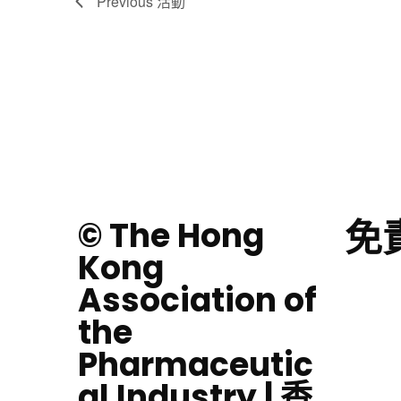
Previous
活動
免
© The Hong
Kong
Association of
the
Pharmaceutic
al Industry | 香