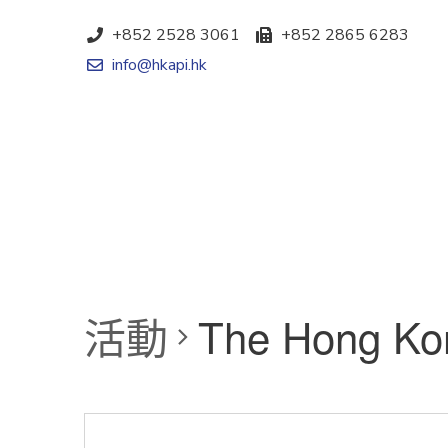
+852 2528 3061
+852 2865 6283
info@hkapi.hk
活動
The Hong Ko