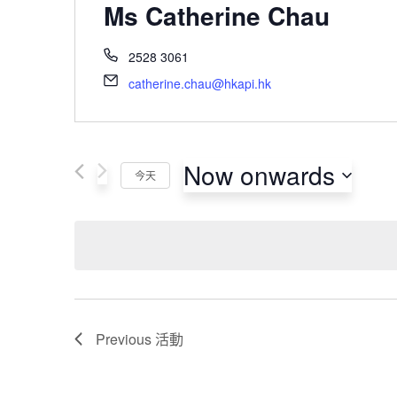
Ms Catherine Chau
2528 3061
catherine.chau@hkapi.hk
Now onwards
今天
Select
date.
Previous
活動