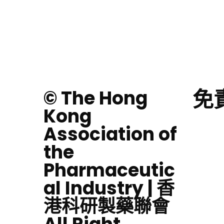
免
© The Hong
Kong
Association of
the
Pharmaceutic
al Industry | 香
港科研製藥聯會