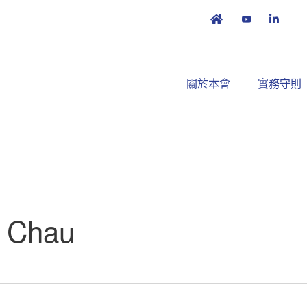
關於本會
實務守則
e Chau