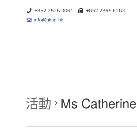
+852 2528 3061
+852 2865 6283
info@hkapi.hk
活動
Ms Catherin