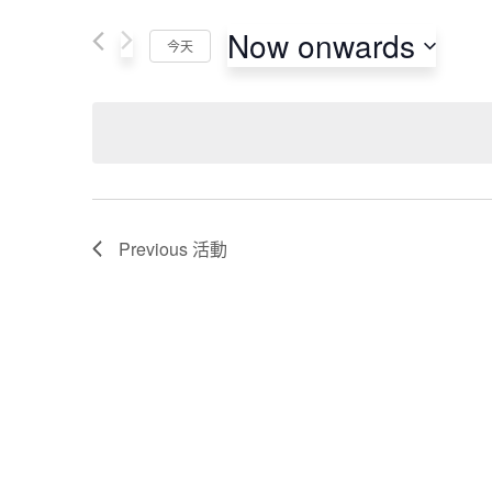
Now onwards
今天
Select
date.
Previous
活動